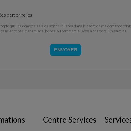
ées personnelles
ccepte que les données saisies soient utilisées dans le cadre de ma demande d'in
iez ne sont pas transmises, louées, ou commercialisées à des tiers.
En savoir +
mations
Centre Services
Service