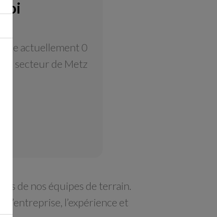
ploi
pose actuellement
0
s le secteur de Metz
sites de nos équipes de terrain.
t d’entreprise, l’expérience et