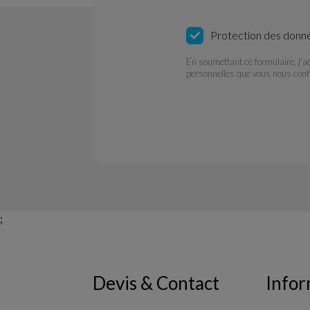
Protection des donn
En soumettant ce formulaire, j'a
personnelles que vous nous conf
;
Devis & Contact
Infor