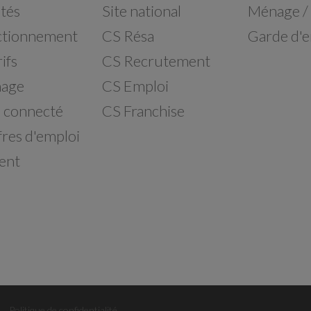
ités
Site national
Ménage /
ctionnement
CS Résa
Garde d'e
ifs
CS Recrutement
nage
CS Emploi
 connecté
CS Franchise
fres d'emploi
ient
Politique de confidentialité