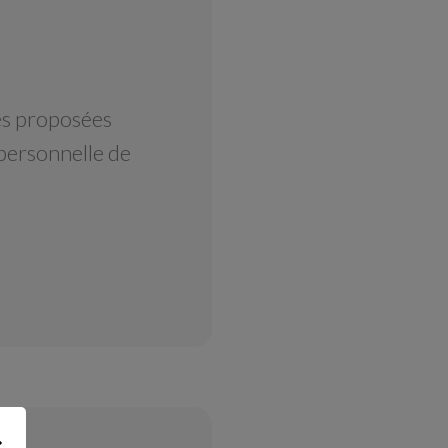
é
es proposées
 personnelle de