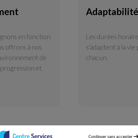
ment
Adaptabilit
nons en fonction
Les durées horair
us offrons à nos
s'adaptent à la vie
environnement de
chacun.
a progression et
Continuer sans accepter