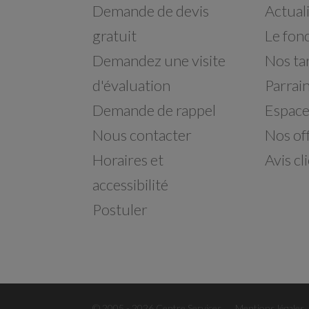
Demande de devis
Actual
gratuit
Le fon
Demandez une visite
Nos tar
d'évaluation
Parrai
Demande de rappel
Espace
Nous contacter
Nos of
Horaires et
Avis cl
accessibilité
Postuler
© 2005 - 2026 Centre Services
Mentions légales