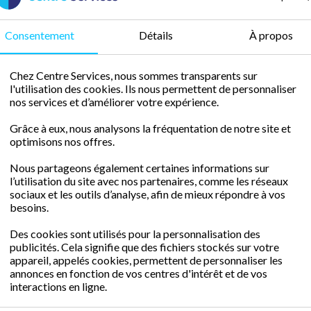
O
ffres d'em
Consentement
Détails
À propos
ionnelle et vie
Notre agence pro
Chez Centre Services, nous sommes transparents sur
l'utilisation des cookies. Ils nous permettent de personnaliser
réalité à Centre
offre d'emploi dan
nos services et d’améliorer votre expérience.
et ses alentours.
Grâce à eux, nous analysons la fréquentation de notre site et
optimisons nos offres.
Postuler
Nous partageons également certaines informations sur
l’utilisation du site avec nos partenaires, comme les réseaux
sociaux et les outils d’analyse, afin de mieux répondre à vos
besoins.
Des cookies sont utilisés pour la personnalisation des
publicités. Cela signifie que des fichiers stockés sur votre
appareil, appelés cookies, permettent de personnaliser les
raduit par des attentions afin de féliciter les réus
annonces en fonction de vos centres d'intérêt et de vos
interactions en ligne.
er à une aventure humaine et collective où l’espri