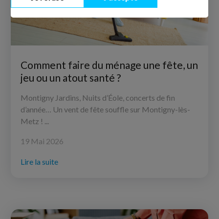
Comment faire du ménage une fête, un
jeu ou un atout santé ?
Montigny Jardins, Nuits d’Éole, concerts de fin
d’année… Un vent de fête souffle sur Montigny-lès-
Metz
! ...
19 Mai 2026
Lire la suite