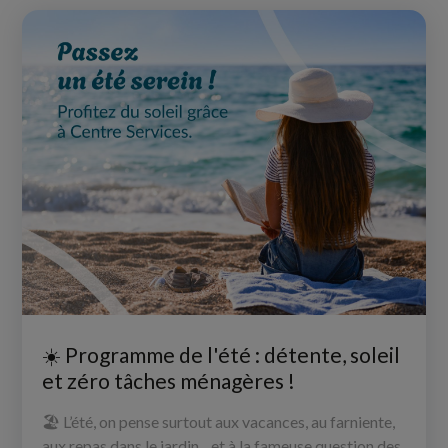
☀️ Programme de l'été : détente, soleil
et zéro tâches ménagères !
️️️️🏖️ L’été, on pense surtout aux vacances, au farniente,
aux repas dans le jardin... et à la fameuse question des