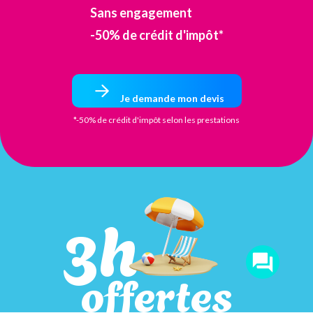
Sans engagement
-50% de crédit d'impôt*
Je demande mon devis
*-50% de crédit d'impôt selon les prestations
3h
offertes