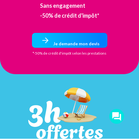
Sans engagement
-50% de crédit d'impôt*
Je demande mon devis
*-50% de crédit d'impôt selon les prestations
3h
offertes